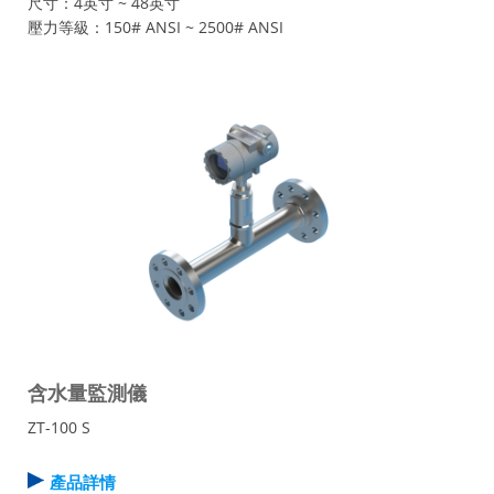
尺寸：4英寸 ~ 48英寸
壓力等級：150# ANSI ~ 2500# ANSI
測量範圍：水含量高達 65%（體積比）
精準度：低量程機型為 0.01%
含水量監測儀
ZT-100 S
產品詳情