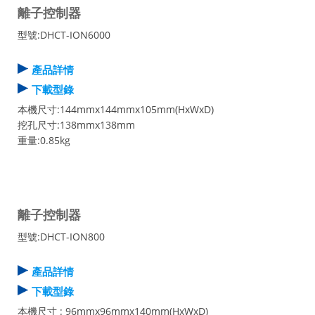
數位訊號輸入：4點
離子控制器
數位訊號輸出：4點（警報設置）
樣品：無壓力
型號:DHCT-ION6000
溫度：5- 45°C
流量：2-10 L / H 無懸浮物和油脂。
產品詳情
連接：軟管。(內徑：1.5- 3 mm)
下載型錄
排水：無壓力軟管
電源：85~264 VAC 47~63 Hz
本機尺寸:144mmx144mmx105mm(HxWxD)
耗能：MAX 150 VA
挖孔尺寸:138mmx138mm
環境溫度; 5-45°C
重量:0.85kg
重量：機台與試劑櫃53~60 Kg(無試劑)
測量範圍 : 0.00到20000 ppm
尺寸：機台700*600*320 mm
測量解析度 : 0.01(小於1ppm) , 0.1(小於10ppm) , 其他1ppm
含試劑櫃1100*600*350 mm
電源 : 90到260VAC，功耗<5瓦
應⽤ : 廢⽔處理、電鍍、電⼦、化⼯、制藥、⾷品等。
離子控制器
型號:DHCT-ION800
產品詳情
下載型錄
本機尺寸 : 96mmx96mmx140mm(HxWxD)