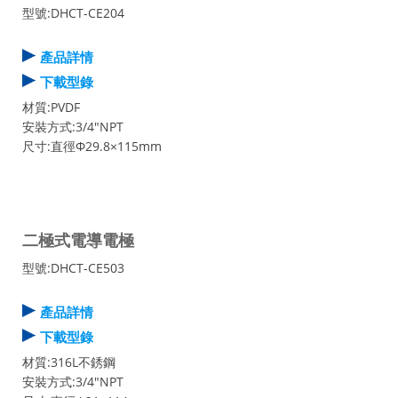
型號:DHCT-CE204
產品詳情
下載型錄
材質:PVDF
安裝方式:3/4″NPT
尺寸:直徑Ф29.8×115mm
電纜:標準5米，低噪音電纜
應用:於工業⽤⽔、冷卻⽔的電導率測量
二極式電導電極
型號:DHCT-CE503
產品詳情
下載型錄
材質:316L不銹鋼
安裝方式:3/4″NPT