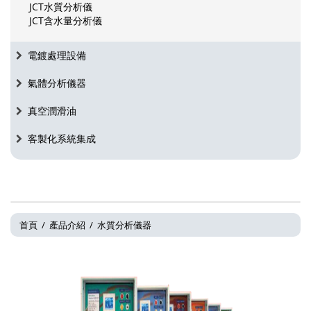
JCT水質分析儀
JCT含水量分析儀
電鍍處理設備
氣體分析儀器
真空潤滑油
客製化系統集成
首頁
/
產品介紹
/
水質分析儀器