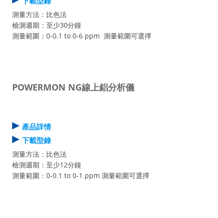
下載型錄
排水：無壓力軟管
電源：85~264 VAC 47~63 Hz
測量方法：比色法
耗能：MAX 150 VA
檢測週期：至少30分鐘
環境溫度5-45°C
測量範圍：0-0.1 to 0-6 ppm 測量範圍可選擇
重量：機台與試劑櫃53~60 Kg(無試劑)
精準度：<3 % or 0.003 ppm （取決於應用）
尺寸：機台 700*600*320 mm
變異係數：0.55 %（取決於應用）
含試劑櫃 1100*600*350 mm
輸出訊號：4-20 mA MAX 500歐姆
數位訊號輸入：4點
POWERMON NG線上鋁分析儀
數位訊號輸出：4點（警報設置）
樣品：無壓力
溫度：5- 45°C
流量：2-10 L / H 無懸浮物和油脂。
產品詳情
連接：軟管。(內徑：1.5- 3 mm)
下載型錄
排水：無壓力軟管
電源：85~264 VAC 47~63 Hz
測量方法：比色法
耗能：MAX 150 VA
檢測週期：至少12分鐘
環境溫度 5-45°C
測量範圍：0-0.1 to 0-1 ppm 測量範圍可選擇
重量：機台與試劑櫃 53~60 Kg(無試劑)
精準度：<3 % or 0.003 ppm（取決於應用）
尺寸：機台 700*600*320 mm
變異係數：0.4 %（取決於應用）
含試劑櫃 1100*600*350 mm
輸出訊號：4-20 mA MAX 500歐姆