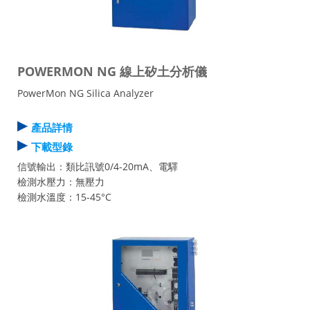
POWERMON NG 線上矽土分析儀
PowerMon NG Silica Analyzer
產品詳情
下載型錄
信號輸出：類比訊號0/4-20mA、電驛
檢測水壓力：無壓力
檢測水溫度：15-45°C
檢測水流量：3-10 L/H
檢測水水質：無懸浮物質及油質
電源需求：47-63 Hz，85-264 VAC
環境溫度：5-45 °C
安裝方式：壁掛
尺寸：（高x寬x深）
機臺：700x600x320mm