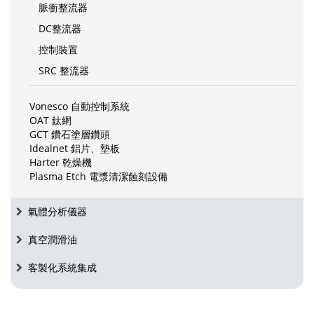
脈衝整流器
DC整流器
控制裝置
SRC 整流器
Vonesco 自動控制系統
OAT 鈦網
GCT 鑽石塗層鑽頭
Idealnet 鋁片、墊板
Harter 乾燥機
Plasma Etch 電漿清潔蝕刻設備
氣體分析儀器
真空潤滑油
客製化系統集成