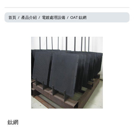
首頁
/
產品介紹
/
電鍍處理設備
/
OAT 鈦網
鈦網