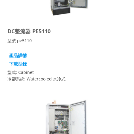
DC整流器 PE5110
型號 pe5110
產品詳情
下載型錄
型式: Cabinet
冷卻系統: Watercooled 水冷式