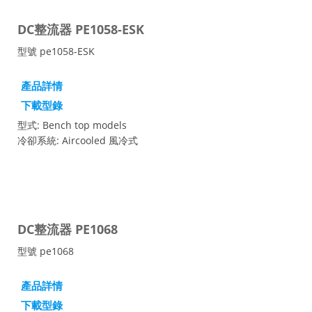
DC整流器 PE1058-ESK
型號 pe1058-ESK
產品詳情
下載型錄
型式: Bench top models
冷卻系統: Aircooled 風冷式
DC整流器 PE1068
型號 pe1068
產品詳情
下載型錄