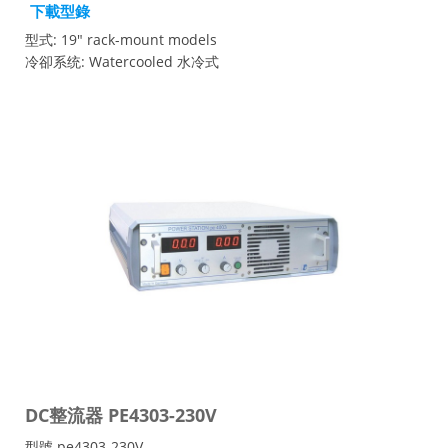
下載型錄
型式: 19" rack-mount models
冷卻系统: Watercooled 水冷式
DC整流器 PE4303-230V
型號 pe4303-230V