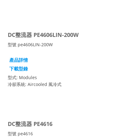
DC整流器 PE4606LIN-200W
型號 pe4606LIN-200W
產品詳情
下載型錄
型式: Modules
冷卻系統: Aircooled 風冷式
DC整流器 PE4616
型號 pe4616