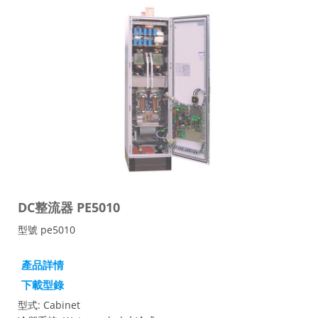
DC整流器 PE5010
型號 pe5010
產品詳情
下載型錄
型式: Cabinet