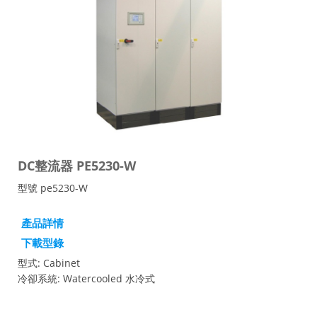
DC整流器 PE5230-W
型號 pe5230-W
產品詳情
下載型錄
型式: Cabinet
冷卻系統: Watercooled 水冷式