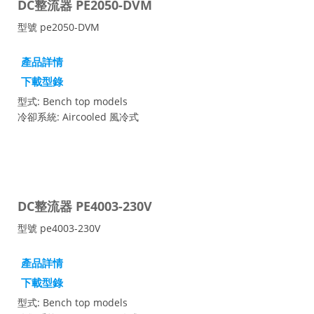
DC整流器 PE2050-DVM
型號 pe2050-DVM
產品詳情
下載型錄
型式: Bench top models
冷卻系統: Aircooled 風冷式
DC整流器 PE4003-230V
型號 pe4003-230V
產品詳情
下載型錄
型式: Bench top models