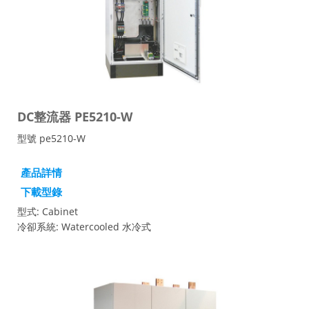
DC整流器 PE5210-W
型號 pe5210-W
產品詳情
下載型錄
型式: Cabinet
冷卻系統: Watercooled 水冷式