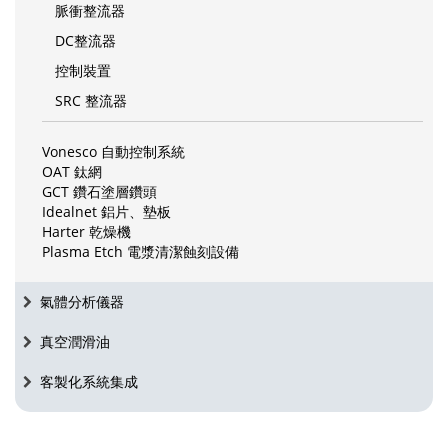
脈衝整流器
DC整流器
控制裝置
SRC 整流器
Vonesco 自動控制系統
OAT 鈦網
GCT 鑽石塗層鑽頭
Idealnet 鋁片、墊板
Harter 乾燥機
Plasma Etch 電漿清潔蝕刻設備
氣體分析儀器
真空潤滑油
客製化系統集成